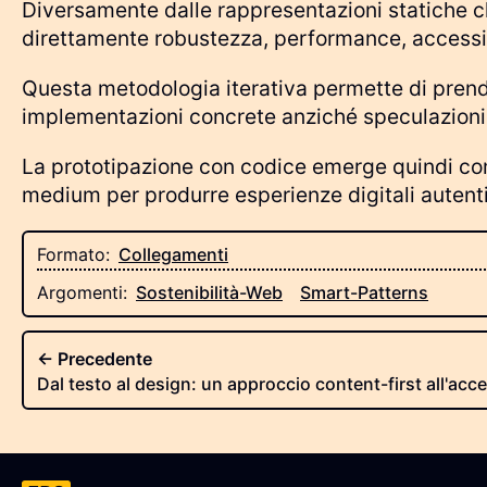
Diversamente dalle rappresentazioni statiche ch
direttamente robustezza, performance, accessibili
Questa metodologia iterativa permette di prend
implementazioni concrete anziché speculazioni p
La prototipazione con codice emerge quindi com
medium per produrre esperienze digitali aute
Tag e categorie della risorsa
Formato:
Collegamenti
Argomenti:
Sostenibilità-Web
Smart-Patterns
← Precedente
Dal testo al design: un approccio content-first all'acce