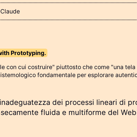
n Claude
ith Prototyping.
 con cui costruire" piuttosto che come "una tela b
pistemologico fondamentale per esplorare autenti
l'inadeguatezza dei processi lineari di 
ntrinsecamente fluida e multiforme del W