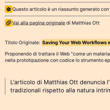
Questo articolo è un riassunto generato co
Informazioni sulla generazione AI
Vai alla pagina originale
di
Matthias Ott
Informazioni sull'autore
Titolo Originale:
Sav­ing Your Web Work­flows w
Proponendo di trattare il Web "come un materiale
nella prototipazione con codice lo strumento e
L'articolo di Matthias Ott denuncia 
tradizionali rispetto alla natura i