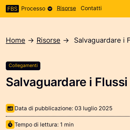
Risorse
Contatti
Processo
FBS
Home
→
Risorse
→
Salvaguardare i 
Collegamenti
Salvaguardare i Flussi
Informazioni sulla risorsa
Data di pubblicazione:
03 luglio 2025
Tempo di lettura: 1 min